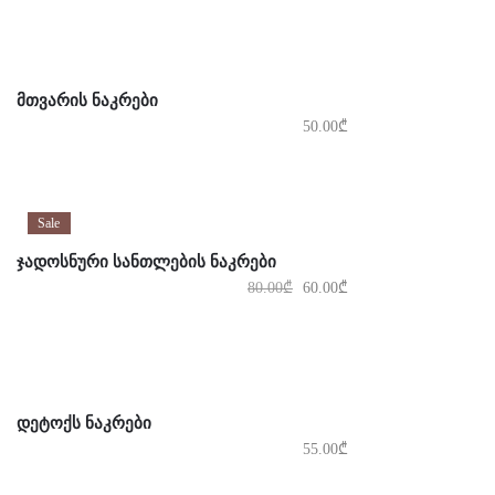
ᲛᲗᲕᲐᲠᲘᲡ ᲜᲐᲙᲠᲔᲑᲘ
50.00
₾
Sale
ᲯᲐᲓᲝᲡᲜᲣᲠᲘ ᲡᲐᲜᲗᲚᲔᲑᲘᲡ ᲜᲐᲙᲠᲔᲑᲘ
80.00
₾
60.00
₾
ᲓᲔᲢᲝᲥᲡ ᲜᲐᲙᲠᲔᲑᲘ
55.00
₾