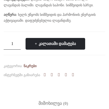
ნაკ
ნაკ
ლავანდას ბალიში. ლავანდას საპონი. სიმშვიდის სპრეი.
რებ
რებ
აღწერა:
ხელს უწყობს სიმშვიდის და ჰარმონიის ენერგიის
ი
ი
აქტივაციაში. დაფუძვნებულია ლავანდაზე.
რაოდენობა:
ᲙᲐᲚᲐᲗᲐᲨᲘ ᲓᲐᲛᲐᲢᲔᲑᲐ
სიმშვიდის
ნაკრები
ᲙᲐᲢᲔᲒᲝᲠᲘᲐ:
ᲜᲐᲙᲠᲔᲑᲘ
ᲘᲜᲢᲔᲠᲜᲔᲢᲨᲘ ᲒᲐᲖᲘᲐᲠᲔᲑᲐ
ᲛᲘᲛᲝᲮᲘᲚᲕᲐ (0)