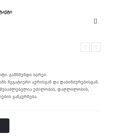
ᲢᲐᲥᲢᲘ
ᲢᲐᲥᲢᲘ
არ
ად
დი
ოს
სფ
ნუ
ტი. გამწმენდი სპრეი.
ერი
რი
ანს ნეგატიური აურისგან და დაბინძურებისგან.
. შესაძლებელია უძილობის, დაღლილობის,
კვა
სან
ების განკურნება.
რც
თლ
ი
ები