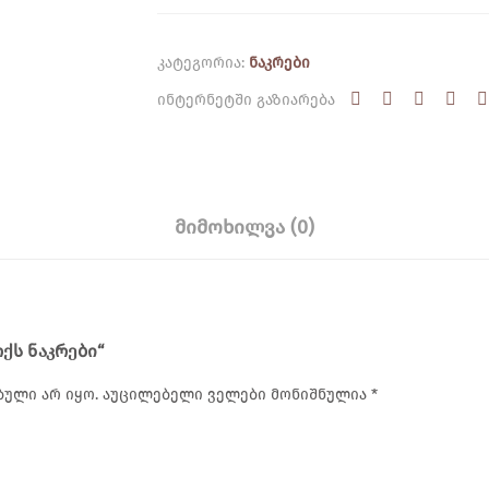
ნაკრები
ᲙᲐᲢᲔᲒᲝᲠᲘᲐ:
ᲜᲐᲙᲠᲔᲑᲘ
ᲘᲜᲢᲔᲠᲜᲔᲢᲨᲘ ᲒᲐᲖᲘᲐᲠᲔᲑᲐ
ᲛᲘᲛᲝᲮᲘᲚᲕᲐ (0)
ᲥᲡ ᲜᲐᲙᲠᲔᲑᲘ“
ული არ იყო.
აუცილებელი ველები მონიშნულია
*