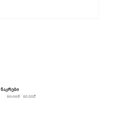
 ᲜᲐᲙᲠᲔᲑᲘ
80.00
₾
60.00
₾