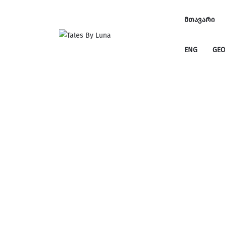
ᲛᲗᲐᲕᲐᲠᲘ
ENG
GE
ᲛᲗᲐᲕᲐᲠᲘ
ENG
GE