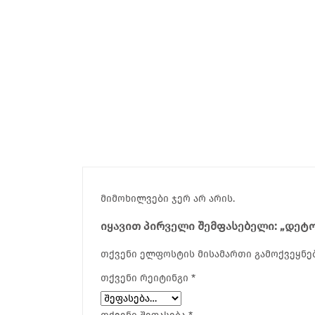
მიმოხილვები ჯერ არ არის.
ᲘᲧᲐᲕᲘᲗ ᲞᲘᲠᲕᲔᲚᲘ ᲨᲔᲛᲤᲐᲡᲔᲑᲔᲚᲘ: „ᲓᲔᲢᲝ
თქვენი ელფოსტის მისამართი გამოქვეყნებ
თქვენი რეიტინგი
*