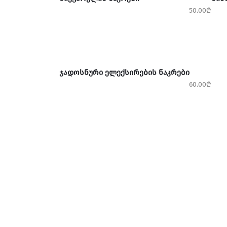
50.00
₾
ᲙᲐᲚᲐᲗᲐᲨᲘ ᲓᲐᲛᲐᲢᲔᲑᲐ
ᲯᲐᲓᲝᲡᲜᲣᲠᲘ ᲔᲚᲔᲥᲡᲘᲠᲔᲑᲘᲡ ᲜᲐᲙᲠᲔᲑᲘ
60.00
₾