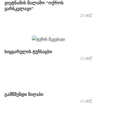
ᲕᲘᲔᲢᲜᲐᲛᲘᲡ ᲛᲐᲚᲐᲛᲝ “ᲝᲥᲠᲝᲡ
ᲕᲐᲠᲡᲙᲕᲚᲐᲕᲘ”
25.00
₾
ᲡᲘᲧᲕᲐᲠᲣᲚᲘᲡ ᲢᲣᲩᲡᲐᲪᲮᲘ
15.00
₾
ᲒᲐᲛᲬᲛᲔᲜᲓᲘ ᲜᲘᲦᲐᲑᲘ
15.00
₾