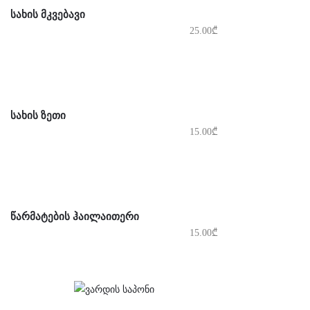
ᲡᲐᲮᲘᲡ ᲛᲙᲕᲔᲑᲐᲕᲘ
25.00
₾
ᲡᲐᲮᲘᲡ ᲖᲔᲗᲘ
15.00
₾
ᲬᲐᲠᲛᲐᲢᲔᲑᲘᲡ ᲰᲐᲘᲚᲐᲘᲗᲔᲠᲘ
15.00
₾