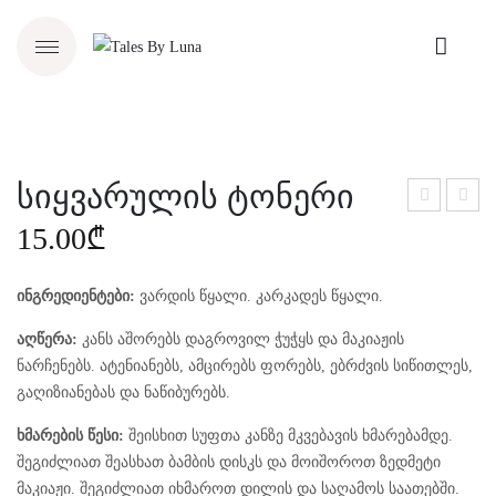
სიყვარულის ტონერი
ამწ
ამა
15.00
₾
მენ
ახა
დი
ლგ
ინგრედიენტები:
ვარდის წყალი. კარკადეს წყალი.
ნიღ
აზრ
აღწერა:
კანს აშორებს დაგროვილ ჭუჭყს და მაკიაჟის
აბი
დავ
ნარჩენებს. ატენიანებს, ამცირებს ფორებს, ებრძვის სიწითლეს,
ებე
გაღიზიანებას და ნაწიბურებს.
ლი
ხმარების წესი:
შეისხით სუფთა კანზე მკვებავის ხმარებამდე.
თვა
შეგიძლიათ შეასხათ ბამბის დისკს და მოიშოროთ ზედმეტი
ლი
მაკიაჟი. შეგიძლიათ იხმაროთ დილის და საღამოს საათებში.