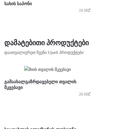
ᲡᲐᲮᲘᲡ ᲡᲐᲞᲝᲜᲘ
10.00
₾
ᲓᲐᲛᲐᲢᲔᲑᲘᲗᲘ ᲞᲠᲝᲓᲣᲥᲢᲔᲑᲘ
დაათვალიერეთ ჩვენი Upsell პროდუქტები
ᲒᲐᲛᲐᲐᲮᲐᲚᲒᲐᲖᲠᲓᲐᲕᲔᲑᲔᲚᲘ ᲗᲕᲐᲚᲘᲡ
ᲛᲙᲕᲔᲑᲐᲕᲘ
20.00
₾