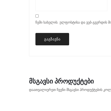
ჩემი სახელის. ელფოსტისა და ვებ-გვერდის მ
ᲛᲡᲒᲐᲕᲡᲘ ᲞᲠᲝᲓᲣᲥᲢᲔᲑᲘ
დაათვალიერეთ ჩვენი მსგავსი პროდუქტების კოლ
ᲕᲠᲪᲚᲐᲓ
Კ