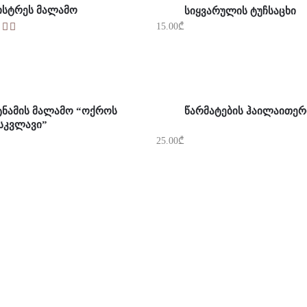
ᲘᲡᲢᲠᲔᲡ ᲛᲐᲚᲐᲛᲝ
ᲡᲘᲧᲕᲐᲠᲣᲚᲘᲡ ᲢᲣᲩᲡᲐᲪᲮᲘ
15.00
₾
ᲐᲚᲐᲗᲐᲨᲘ ᲓᲐᲛᲐᲢᲔᲑᲐ
ᲙᲐᲚᲐᲗᲐᲨᲘ ᲓᲐᲛᲐᲢᲔᲑᲐ
ᲢᲜᲐᲛᲘᲡ ᲛᲐᲚᲐᲛᲝ “ᲝᲥᲠᲝᲡ
ᲬᲐᲠᲛᲐᲢᲔᲑᲘᲡ ᲰᲐᲘᲚᲐᲘᲗᲔᲠ
ᲡᲙᲕᲚᲐᲕᲘ”
25.00
₾