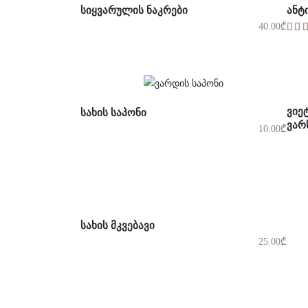
ᲡᲘᲧᲕᲐᲠᲣᲚᲘᲡ ᲜᲐᲙᲠᲔᲑᲘ
ᲐᲜᲢ
40.00
₾
Კ
ᲐᲠᲩᲔᲕᲘᲡ ᲞᲐᲠᲐᲛᲔᲢᲠᲔᲑᲘ
ᲕᲘᲔ
ᲡᲐᲮᲘᲡ ᲡᲐᲞᲝᲜᲘ
ᲕᲐᲠ
10.00
₾
ᲐᲠᲩᲔᲕᲘᲡ ᲞᲐᲠᲐᲛᲔᲢᲠᲔᲑᲘ
ᲡᲐᲮᲘᲡ ᲛᲙᲕᲔᲑᲐᲕᲘ
25.00
₾