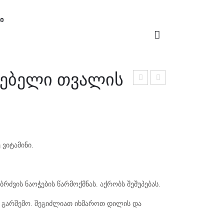
Ი
ვებელი თვალის
Ი
იყვ
იც
არუ
ოც
ლი
ხლ
ს
ის
 ვიტამინი.
ტო
ელ
ნერ
ექს
ი
ირი
ებრძვის ნაოჭების წარმოქმნას. აქრობს შეშუპებას.
ს
ლო
ს გარშემო. შეგიძლიათ იხმაროთ დილის და
სიო