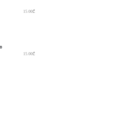
15.00
₾
Ი
15.00
₾