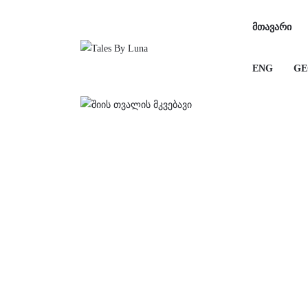
ᲛᲗᲐᲕᲐᲠᲘ
ENG
GE
ᲛᲗᲐᲕᲐᲠᲘ
ENG
GE