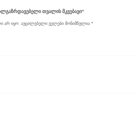
ᲮᲐᲚᲒᲐᲖᲠᲓᲐᲕᲔᲑᲔᲚᲘ ᲗᲕᲐᲚᲘᲡ ᲛᲙᲕᲔᲑᲐᲕᲘ“
ი არ იყო.
აუცილებელი ველები მონიშნულია
*