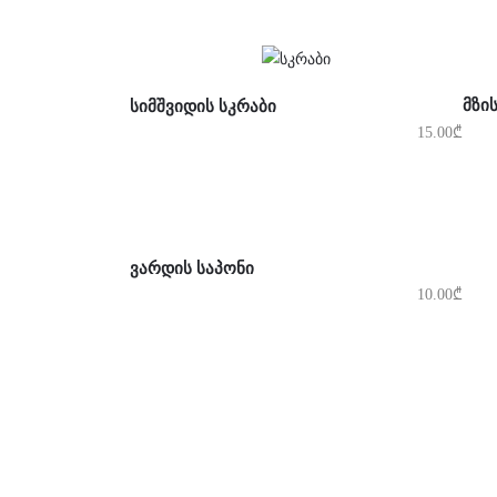
Კ
ᲙᲐᲚᲐᲗᲐᲨᲘ ᲓᲐᲛᲐᲢᲔᲑᲐ
ᲛᲖᲘ
ᲡᲘᲛᲨᲕᲘᲓᲘᲡ ᲡᲙᲠᲐᲑᲘ
15.00
₾
ᲙᲐᲚᲐᲗᲐᲨᲘ ᲓᲐᲛᲐᲢᲔᲑᲐ
ᲕᲐᲠᲓᲘᲡ ᲡᲐᲞᲝᲜᲘ
10.00
₾