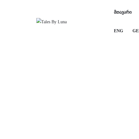
ᲛᲗᲐᲕᲐᲠᲘ
ENG
GE
ᲛᲗᲐᲕᲐᲠᲘ
ENG
GE