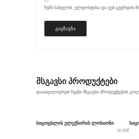
ჩემი სახელის. ელფოსტისა და ვებ-გვერდის მ
ᲛᲡᲒᲐᲕᲡᲘ ᲞᲠᲝᲓᲣᲥᲢᲔᲑᲘ
დაათვალიერეთ ჩვენი მსგავსი პროდუქტების კოლ
ᲕᲠᲪᲚᲐᲓ
Ვ
ᲡᲘᲪᲝᲪᲮᲚᲘᲡ ᲔᲚᲔᲥᲡᲘᲠᲘᲡ ᲚᲝᲡᲘᲝᲜᲘ
ᲡᲘᲪ
30.00
₾