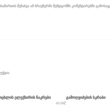
ისამართის შენახვა ამ ბრაუზერში შემდგომში კომენტარებში გამოსა
ექცია
ᲠᲪᲚᲐᲓ
ᲙᲐᲚᲐᲗᲐᲨᲘ ᲓᲐᲛᲐᲢᲔᲑᲐ
ᲝᲪᲮᲚᲘᲡ ᲔᲚᲔᲥᲡᲘᲠᲘᲡ ᲜᲐᲙᲠᲔᲑᲘ
ᲒᲐᲛᲝᲦᲕᲘᲫᲔᲑᲘᲡ ᲡᲙᲠᲐᲑᲘ
60.00
₾