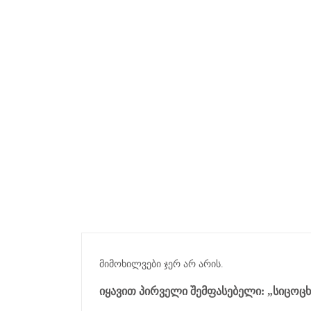
მიმოხილვები ჯერ არ არის.
ᲘᲧᲐᲕᲘᲗ ᲞᲘᲠᲕᲔᲚᲘ ᲨᲔᲛᲤᲐᲡᲔᲑᲔᲚᲘ: „ᲡᲘᲪᲝᲪ