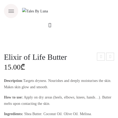
Elixir of Life Butter
lixir
acia
15.00
₾
of
l Oil
Life
Description
:Targets dryness. Nourishes and deeply moisturises the skin.
Soa
Makes skin glow and smooth.
p
How to use:
Apply on dry areas (heels, elbows, knees, hands…). Butter
melts upon contacting the skin.
Ingredients:
Shea Butter. Coconut Oil. Olive Oil. Melissa.