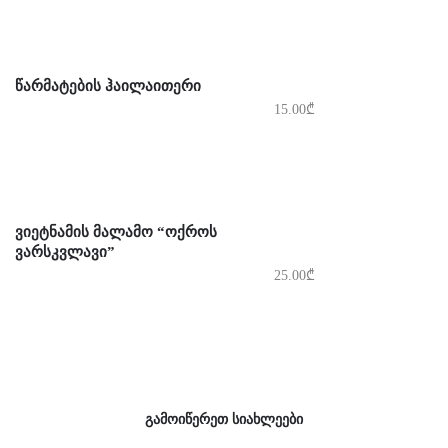
ᲬᲐᲠᲛᲐᲢᲔᲑᲘᲡ ᲰᲐᲘᲚᲐᲘᲗᲔᲠᲘ
15.00
₾
ᲕᲘᲔᲢᲜᲐᲛᲘᲡ ᲛᲐᲚᲐᲛᲝ “ᲝᲥᲠᲝᲡ
ᲕᲐᲠᲡᲙᲕᲚᲐᲕᲘ”
25.00
₾
გამოიწერეთ სიახლეები