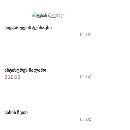
ᲡᲘᲧᲕᲐᲠᲣᲚᲘᲡ ᲢᲣᲩᲡᲐᲪᲮᲘ
15.00
₾
ᲐᲜᲢᲘᲡᲢᲠᲔᲡ ᲛᲐᲚᲐᲛᲝ
15.00
₾
ᲡᲐᲮᲘᲡ ᲖᲔᲗᲘ
15.00
₾