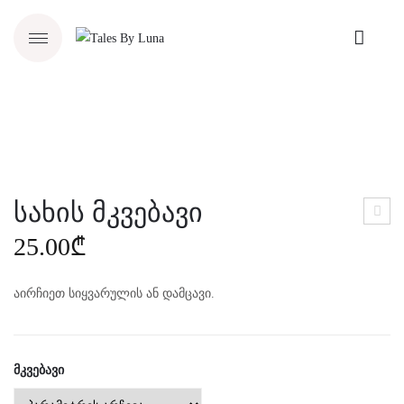
სახის მკვებავი
იმშ
25.00
₾
ვიდ
ის
აირჩიეთ სიყვარულის ან დამცავი.
სკრ
აბი
ᲛᲙᲕᲔᲑᲐᲕᲘ