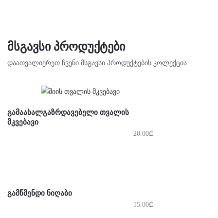
ᲛᲡᲒᲐᲕᲡᲘ ᲞᲠᲝᲓᲣᲥᲢᲔᲑᲘ
დაათვალიერეთ ჩვენი მსგავსი პროდუქტების კოლექცია
ᲒᲐᲛᲐᲐᲮᲐᲚᲒᲐᲖᲠᲓᲐᲕᲔᲑᲔᲚᲘ ᲗᲕᲐᲚᲘᲡ
ᲛᲙᲕᲔᲑᲐᲕᲘ
20.00
₾
ᲒᲐᲛᲬᲛᲔᲜᲓᲘ ᲜᲘᲦᲐᲑᲘ
15.00
₾