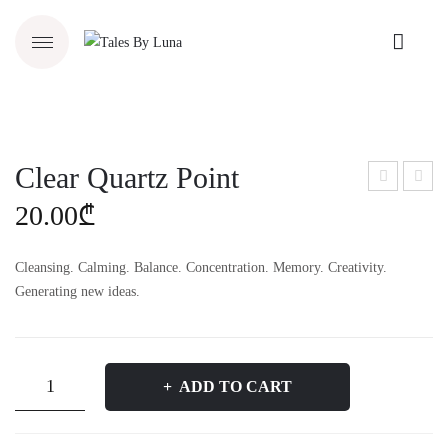
Clear Quartz Point
maz
hod
20.00
₾
onit
onit
e
e
Cleansing. Calming. Balance. Concentration. Memory. Creativity.
Rin
Generating new ideas.
gs
კვარცის
ADD TO CART
(მთის
ბროლის)