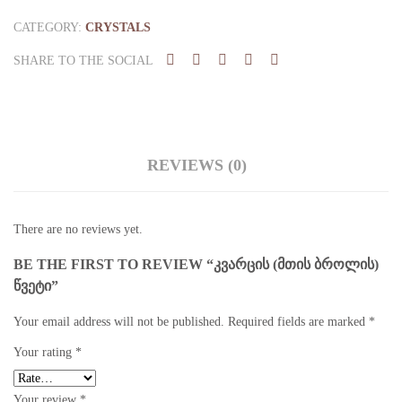
წვეტი
quantity
CATEGORY:
CRYSTALS
SHARE TO THE SOCIAL
REVIEWS (0)
There are no reviews yet.
BE THE FIRST TO REVIEW “ᲙᲕᲐᲠᲪᲘᲡ (ᲛᲗᲘᲡ ᲑᲠᲝᲚᲘᲡ)
ᲬᲕᲔᲢᲘ”
Your email address will not be published.
Required fields are marked
*
Your rating
*
Your review
*