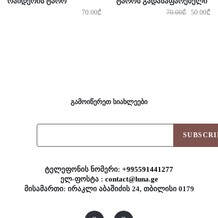
ᲠᲐᲘᲓᲔᲠᲘᲡ ᲢᲐᲠᲝ
ᲢᲐᲠᲝᲡ ᲒᲐᲓᲐᲡᲐᲤᲐᲠᲔᲑᲔᲚᲘ
70.00
₾
70.00
₾
50.00
₾
გამოიწერეთ სიახლეები
SUBSCRI
ტელეფონის ნომერი:
+995591441277
ელ-ფოსტა :
contact@luna.ge
მისამართი: ირაკლი აბაშიძის 24, თბილისი 0179